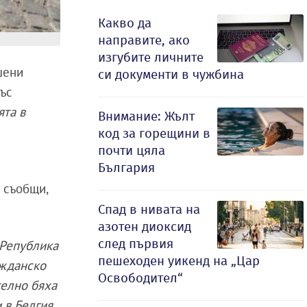
Какво да
направите, ако
изгубите личните
шени
си документи в чужбина
със
ята в
Внимание: Жълт
код за горещини в
почти цяла
България
о съобщи,
Спад в нивата на
азотен диоксид
след първия
 Република
пешеходен уикенд на „Цар
ажданско
Освободител“
телно бяха
и в Белгия