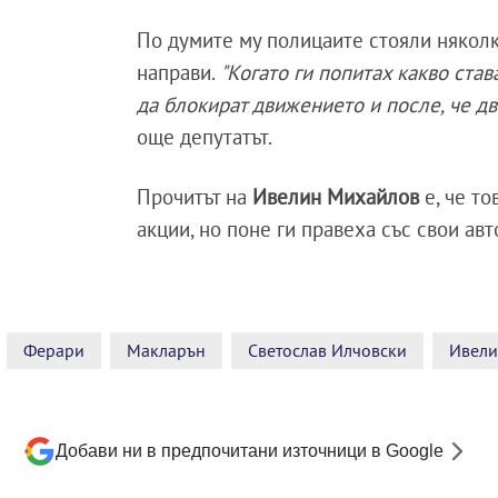
По думите му полицаите стояли няколко
направи.
"Когато ги попитах какво става
да блокират движението и после, че дв
още депутатът.
Прочитът на
Ивелин Михайлов
е, че то
акции, но поне ги правеха със свои ав
Ферари
Макларън
Светослав Илчовски
Ивели
Добави ни в предпочитани източници в Google