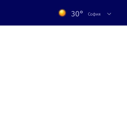
30°
София