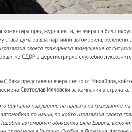
ов
коментира пред журналисти, че вчера са били нару
му става дума за два партийни автомобила, облепени 
изразяваха своето гражданско възмущение от ситуаци
ъобщи, че СДВР е дерегистрирло служебно луксозните
ън", бяха представени вчера лично от Михайлов, койт
знесмена
Светослав Илчовски
за кампания в страната.
ото брутално нарушение на правата на гражданите на
 автомобила по начин, по който изразяваха своето гр
 Подобни автомобили обиколиха цяла Европа, включи
и от полиция в Унгария, Сърбия, в Германия, Австрия 