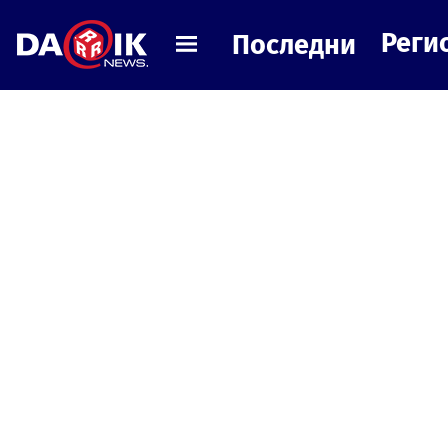
Реги
Последни