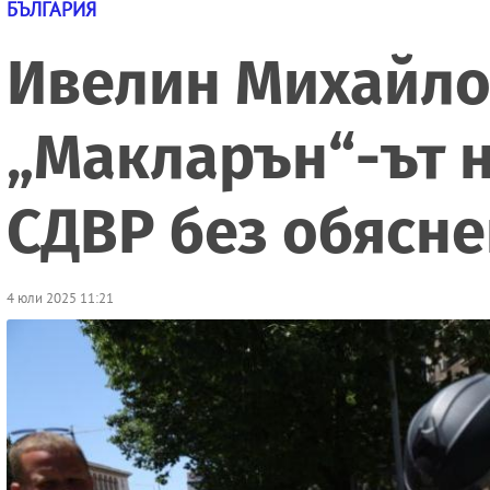
БЪЛГАРИЯ
Ивелин Михайлов
„Макларън“-ът н
СДВР без обясн
4 юли 2025 11:21