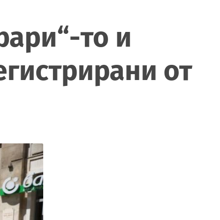
рари“-то и
егистрирани от