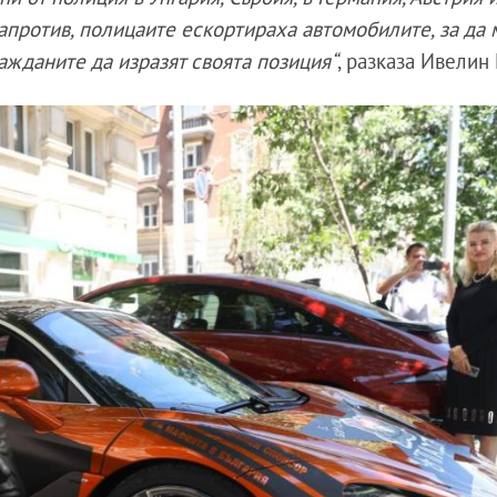
апротив, полицаите ескортираха автомобилите, за да 
ражданите да изразят своята позиция“
, разказа Ивелин