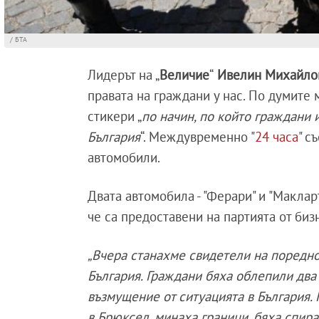
/ БТА
Лидерът на „
Величие
“
Ивелин Михайл
правата на граждани у нас. По думите 
стикери „
по начин, по който граждани 
България
“. Междувременно "
24 часа
" с
автомобили.
Двата автомобила - "Ферари" и "Маклар
че са предоставени на партията от би
„Вчера станахме свидетели на поредн
България. Граждани бяха облепили два
възмущение от ситуацията в България.
в Брюксел, минаха граници, бяха спиран