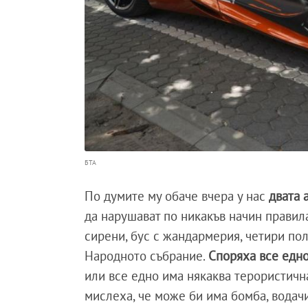
БТА
По думите му обаче вчера у нас
двата 
да нарушават по никакъв начин правил
сирени, бус с жандармерия, четири по
Народното събрание.
Споряха все едно
или все едно има някаква терористична
мислеха, че може би има бомба, водач