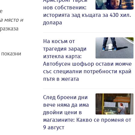
нов собственик:
се
историята зад къщата за 430 хил.
на място и
долара
разказа
На косъм от
трагедия заради
а показни
изтекла карта:
Автобусен шофьор остави момче
със специални потребности край
пътя в жегата
След броени дни
вече няма да има
двойни цени в
магазините: Какво се променя от
9 август