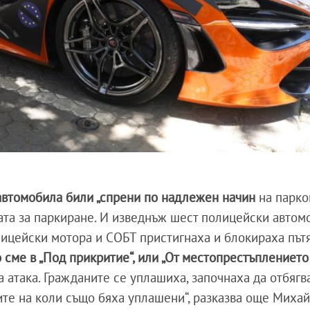
автомобила били „спрени по надлежен начин
на парко
ата за паркиране. И изведнъж шест полицейски автом
лицейски мотора и СОБТ пристигнаха и блокираха път
 сме в „Под прикритие“, или „От местопрестъплението
 атака. Гражданите се уплашиха, започнаха да отбягва
ите на коли също бяха уплашени“, разказва още Михай