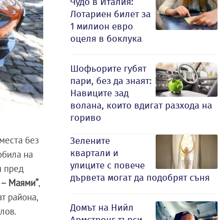
Чудо в Италия:
Лотариен билет за
1 милион евро
оцеля в боклука
Шофьорите губят
пари, без да знаят:
Навиците зад
волана, които вдигат разхода на
гориво
места без
Зелените
квартали и
обила на
улиците с повече
я пред
дървета могат да подобрят съня
 – Маями“
,
т района,
Домът на Нийл
лов.
Армстронг търси