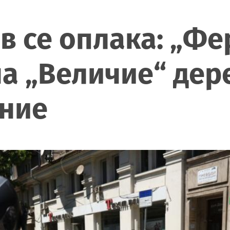
 се оплака: „Фе
а „Величие“ дер
ение