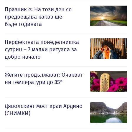
Празник е: На този ден се
предвещава каква ще
бъде годината
Перфектната понеделнишка
сутрин – 7 малки ритуала за
добро начало
Жегите продължават: Очакват
ни температури до 35°
Дяволският мост край Ардино
(СНИМКИ)