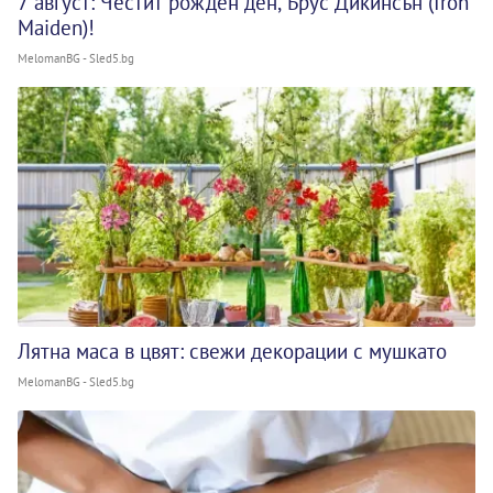
7 август: Честит рожден ден, Брус Дикинсън (Iron
Maiden)!
MelomanBG - Sled5.bg
Лятна маса в цвят: свежи декорации с мушкато
MelomanBG - Sled5.bg