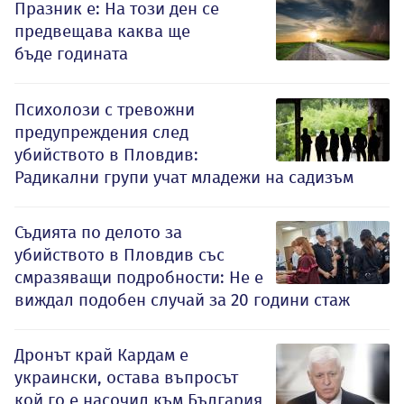
Празник е: На този ден се
предвещава каква ще
бъде годината
Психолози с тревожни
предупреждения след
убийството в Пловдив:
Радикални групи учат младежи на садизъм
Съдията по делото за
убийството в Пловдив със
смразяващи подробности: Не е
виждал подобен случай за 20 години стаж
Дронът край Кардам е
украински, остава въпросът
кой го е насочил към България