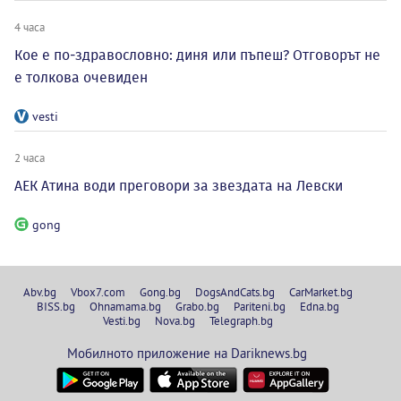
4 часа
Кое е по-здравословно: диня или пъпеш? Отговорът не
е толкова очевиден
vesti
2 часа
АЕК Атина води преговори за звездата на Левски
gong
Abv.bg
Vbox7.com
Gong.bg
DogsAndCats.bg
CarMarket.bg
BISS.bg
Ohnamama.bg
Grabo.bg
Pariteni.bg
Edna.bg
Vesti.bg
Nova.bg
Telegraph.bg
Мобилното приложение на Dariknews.bg