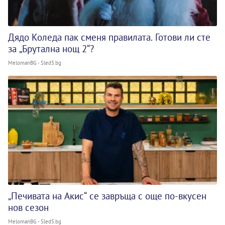
Дядо Коледа пак сменя правилата. Готови ли сте
за „Брутална нощ 2“?
MelomanBG - Sled5.bg
„Печивата на Акис“ се завръща с още по-вкусен
нов сезон
MelomanBG - Sled5.bg