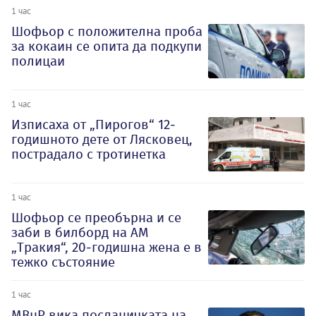
1 час
Шофьор с положителна проба
за кокаин се опита да подкупи
полицаи
1 час
Изписаха от „Пирогов“ 12-
годишното дете от Лясковец,
пострадало с тротинетка
1 час
Шофьор се преобърна и се
заби в билборд на АМ
„Тракия“, 20-годишна жена е в
тежко състояние
1 час
МВнР вика посланичката на