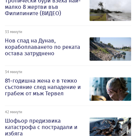
Тропически бури взеха най-
малко 8 жертви във
Филипините (ВИДЕО)
33 минути
Нов спад на Дунав,
корабоплаването по реката
остава затруднено
34 минути
81-годишна жена е в тежко
състояние след нападение и
грабеж от мъж Тервел
42 минути
Шофьор предизвика
катастрофа с пострадали и
избяга