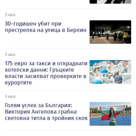
3 часа
30-годишен убит при
престрелка на улица в Берлин
3 часа
175 евро за такси и откраднати
хотелски данни: Гръцките
власти засилват проверките в
курортите
3 часа
Голям успех за България:
Виктория Ангелова грабна
световна титла в тройния скок