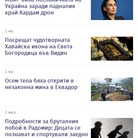
Украйна заради падналия
край Кардам дрон
1 час
Посрещат чудотворната
Хавайска икона на Света
Богородица във Видин
1 час
Осем тела бяха открити в
незаконна мина в Еквадор
2 часа
Подробности за бруталния
побой в Радомир: Децата се
познават и спортували заедно