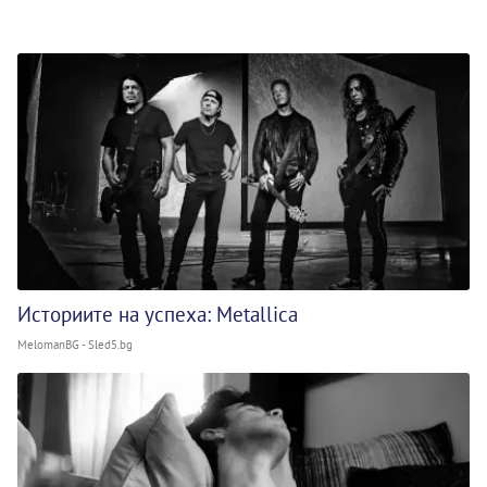
Историите на успеха: Metallica
MelomanBG - Sled5.bg