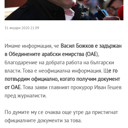
31 януари 2020 21:09
Имаме информация, че
Васил Божков е задържан
в Обединените арабски емирства (ОАЕ
),
благодарение на добрата работа на български
власти. Това е неофициална информация. Щ
е го
потвърдим официално, когато получим документ
от ОАЕ
. Това заяви главният прокурор Иван Гешев
пред журналисти.
По думите му се очаква още утре да пристигнат
официалните документи за това.