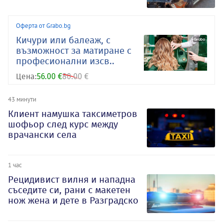
Оферта от Grabo.bg
Кичури или балеаж, с
възможност за матиране с
професионални изсв..
Цена:
56.00 €
80.00 €
43 минути
Клиент намушка таксиметров
шофьор след курс между
врачански села
1 час
Рецидивист вилня и нападна
съседите си, рани с макетен
нож жена и дете в Разградско