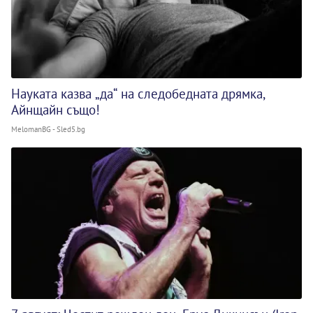
Науката казва „да“ на следобедната дрямка,
Айнщайн също!
MelomanBG - Sled5.bg