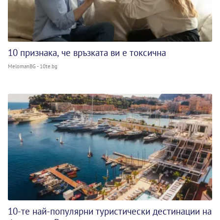
10 признака, че връзката ви е токсична
MelomanBG - 10te.bg
10-те най-популярни туристически дестинации на