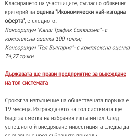
Класирането на участниците, съгласно обявения
критерий за
оценка "Икономически най-изгодна
оферта"
, е следното:
Консорциум "Капш Трафик Солюшънс" - с
комплексна оценка 100 точки;
Консорциум "Тол България" - с комплексна оценка
74,27 точки.
Държавата ще прави предприятие за въвеждане
на тол системата
Срокът за изпълнение на обществената поръчка е
19 месеца. Изграждането на тол системата ще
бъде за сметка на избрания изпълнител. След
успешното й внедряване инвестицията следва да
се възвърне чрез събраните приходи.