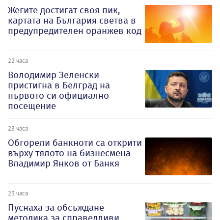
Жегите достигат своя пик,
картата на България светва в
предупредителен оранжев код
22 часа
Володимир Зеленски
пристигна в Белград на
първото си официално
посещение
23 часа
Обгорели банкноти са открити
върху тялото на бизнесмена
Владимир Янков от Банкя
23 часа
Пуснаха за обсъждане
методика за справедливи