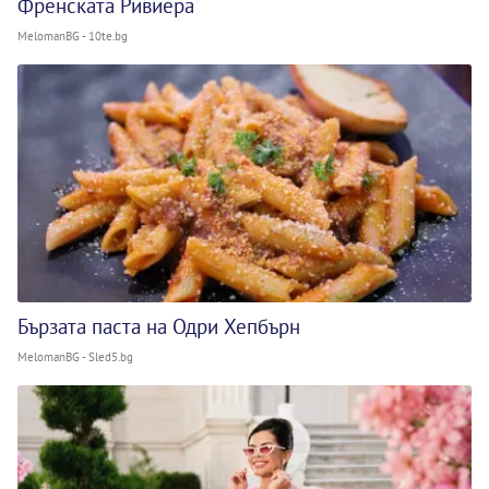
Френската Ривиера
MelomanBG - 10te.bg
Бързата паста на Одри Хепбърн
MelomanBG - Sled5.bg