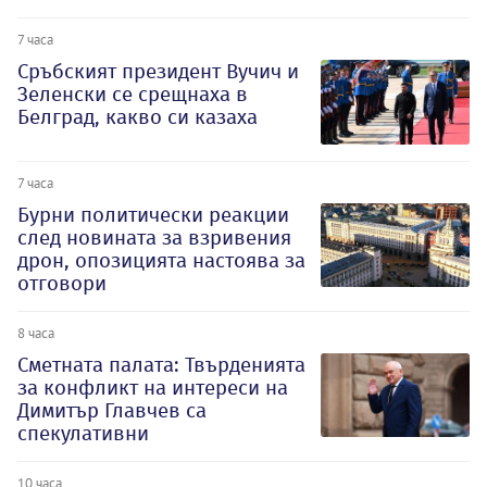
7 часа
Сръбският президент Вучич и
Зеленски се срещнаха в
Белград, какво си казаха
7 часа
Бурни политически реакции
след новината за взривения
дрон, опозицията настоява за
отговори
8 часа
Сметната палата: Твърденията
за конфликт на интереси на
Димитър Главчев са
спекулативни
10 часа