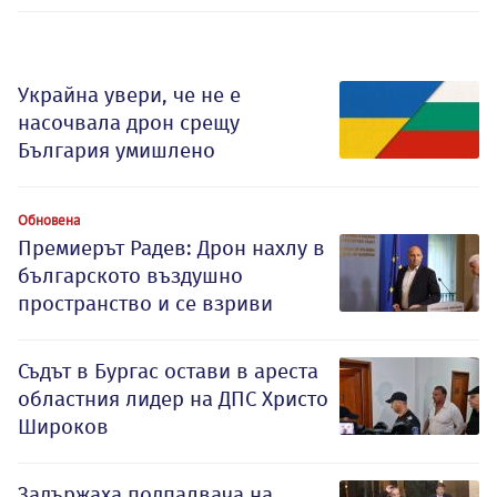
Украйна увери, че не е
насочвала дрон срещу
България умишлено
Обновена
Премиерът Радев: Дрон нахлу в
българското въздушно
пространство и се взриви
Съдът в Бургас остави в ареста
областния лидер на ДПС Христо
Широков
Задържаха подпалвача на