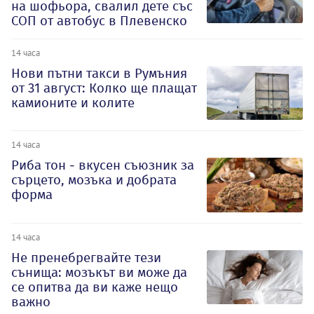
на шофьора, свалил дете със
СОП от автобус в Плевенско
14 часа
Нови пътни такси в Румъния
от 31 август: Колко ще плащат
камионите и колите
14 часа
Риба тон - вкусен съюзник за
сърцето, мозъка и добрата
форма
14 часа
Не пренебрегвайте тези
сънища: мозъкът ви може да
се опитва да ви каже нещо
важно