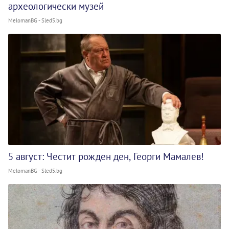
археологически музей
MelomanBG - Sled5.bg
5 август: Честит рожден ден, Георги Мамалев!
MelomanBG - Sled5.bg