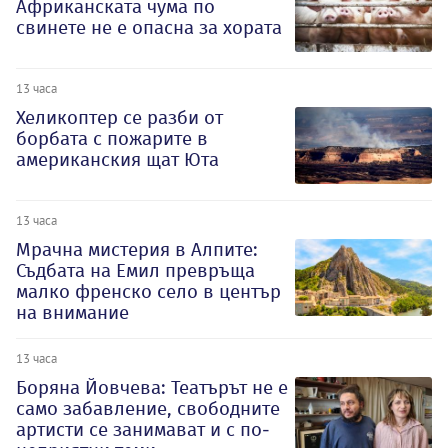
Африканската чума по
свинете не е опасна за хората
13 часа
Хеликоптер се разби от
борбата с пожарите в
американския щат Юта
13 часа
Мрачна мистерия в Алпите:
Съдбата на Емил превръща
малко френско село в център
на внимание
13 часа
Боряна Йовчева: Театърът не е
само забавление, свободните
артисти се занимават и с по-