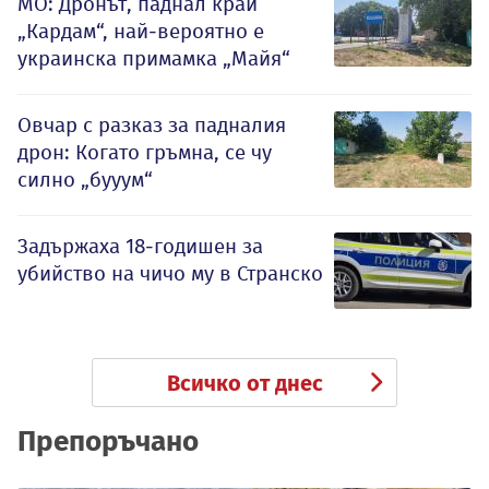
МО: Дронът, паднал край
„Кардам“, най-вероятно е
украинска примамка „Майя“
Овчар с разказ за падналия
дрон: Когато гръмна, се чу
силно „бууум“
Задържаха 18-годишен за
убийство на чичо му в Странско
Всичко от днес
Препоръчано