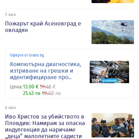
5 часа
Пожарът край Асеновград е
овладян
Оферта от Grabo.bg
Компютърна диагностика,
изтриване на грешки и
идентифициране про..
Цена:
13.00 €
30.68 €
25.43 лв
60.00 лв
6 часа
Иво Христов за убийството в
Пловдив: Намирам за опасна
индулгенция да наричаме
„деца” малолетните садисти