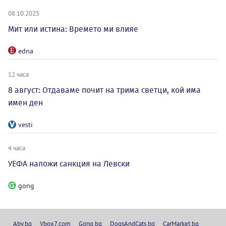
08.10.2025
Мит или истина: Времето ми влияе
edna
12 часа
8 август: Отдаваме почит на трима светци, кой има
имен ден
vesti
4 часа
УЕФА наложи санкция на Левски
gong
Abv.bg
Vbox7.com
Gong.bg
DogsAndCats.bg
CarMarket.bg