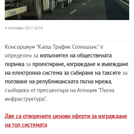
9 октомври 2017 18:54
Консорциум "Капш Трафик Солюшънс" е
определен за
изпълнител на обществената
поръчка
за
проектиране, изграждане и въвеждане
на електронна система за събиране на таксите
за
ползване на републиканската пътна мрежа
,
съобщиха от пресцентъра на Агенция "Пътна
инфраструктура".
Две са отворените ценови оферти за изграждане
на тол системата