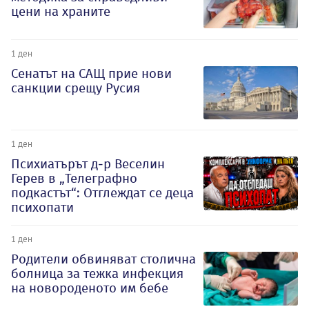
цени на храните
1 ден
Сенатът на САЩ прие нови
санкции срещу Русия
1 ден
Психиатърът д-р Веселин
Герев в „Телеграфно
подкастът“: Отглеждат се деца
психопати
1 ден
Родители обвиняват столична
болница за тежка инфекция
на новороденото им бебе