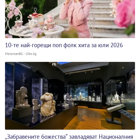
10-те най-горещи поп фолк хита за юли 2026
MelomanBG - 10te.bg
„Забравените божества“ завладяват Националния