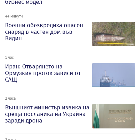
бизнес модел
44 минути
Военни обезвредиха опасен
снаряд в частен дом във
Видин
1 час
Иран: Отварянето на
Ормузкия проток зависи от
САЩ
2 часа
Външният министър извика на
среща посланика на Украйна
заради дрона
2 часа