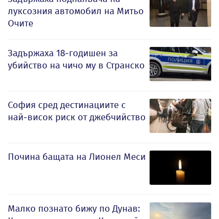
луксозния автомобил на Митьо
Очите
Задържаха 18-годишен за
убийство на чичо му в Странско
София сред дестинациите с
най-висок риск от джебчийство
Почина бащата на Лионел Меси
Малко познато бижу по Дунав: