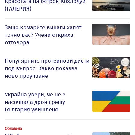
Красотата на остров Козлодуй
(ГАЛЕРИЯ)
Защо комарите винаги хапят
точно вас? Учени откриха
отговора
Популярните протеинови диети
под въпрос: Какво показва
ново проучване
Украйна увери, че не е
насочвала дрон срещу
България умишлено
Обновена