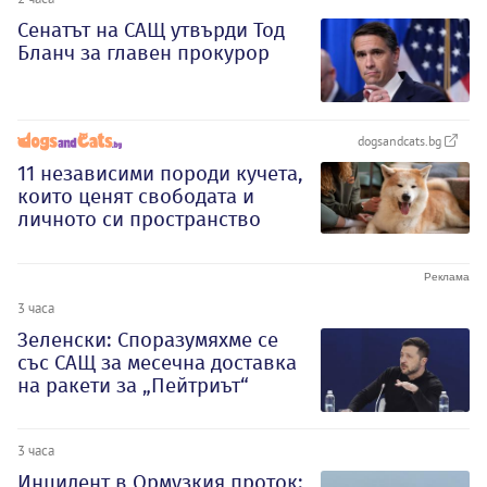
Сенатът на САЩ утвърди Тод
Бланч за главен прокурор
dogsandcats.bg
11 независими породи кучета,
които ценят свободата и
личното си пространство
3 часа
Зеленски: Споразумяхме се
със САЩ за месечна доставка
на ракети за „Пейтриът“
3 часа
Инцидент в Ормузкия проток: